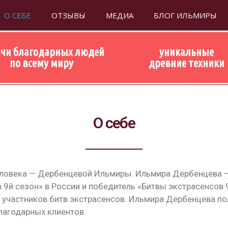
О СЕБЕ
ОТЗЫВЫ
МЕДИА
БЛОГ ИЛЬМИРЫ
чи благодарных людей
уникальные
по всему миру
древние техники
О себе
человека — Дербенцевой Ильмиры. Ильмира Дербенцева —
 9й сезон» в России и победитель «Битвы экстрасенсов 9й
х участников битв экстрасенсов. Ильмира Дербенцева п
лагодарных клиентов.