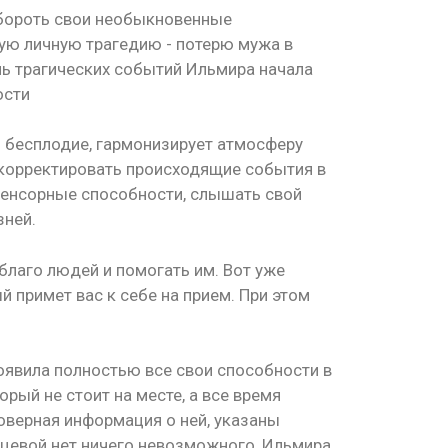
обороть свои необыкновенные
лую личную трагедию - потерю мужа в
оль трагических событий Ильмира начала
ости
ь бесплодие, гармонизирует атмосферу
 корректировать происходящие события в
сенсорные способности, слышать свой
зней.
благо людей и помогать им. Вот уже
 примет вас к себе на прием. При этом
оявила полностью все свои способности в
орый не стоит на месте, а все время
оверная информация о ней, указаны
цевой нет ничего невозможного, Ильмира,