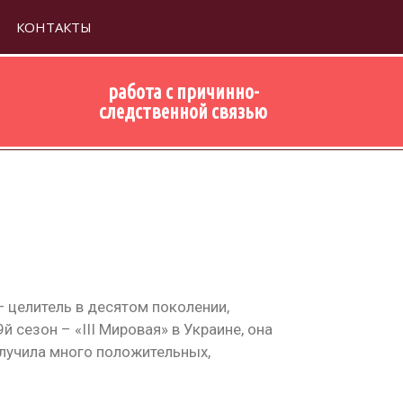
КОНТАКТЫ
работа с причинно-
следственной связью
 целитель в десятом поколении,
 сезон – «III Мировая» в Украине, она
олучила много положительных,