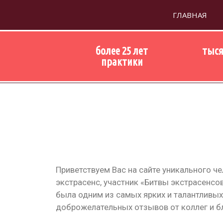
Перейти
ГЛАВНАЯ
к
содержимому
более 25 лет
тыся
практики
Приветствуем Вас на сайте уникального 
экстрасенс, участник «Битвы экстрасенсов
была одним из самых ярких и талантливы
доброжелательных отзывов от коллег и б