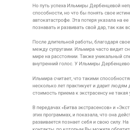
Но путь успеха Ильмиры Дербенцевой неп
способности, но что бы понять свое ист
автокатастрофе. Эта потеря указала на ее
познавать и развивать свой дар, так как
После длительной работы, благодаря свое
между супругами. Ильмира часто видит сн
мире на расстоянии. Также уникальный с
внутренний голос. У Ильмиры Дербенцево
Ильмира считает, что такими способностя
несколько лет практикует и дарит людям 
стоимость приема к экстрасенсу не такая 
В передачах «Битва экстрасенсов» и «Эк
этих программах, и показала, что она дейс
развивается познает себя и свою силу. Н
контакты, по которым Вы можете обратит